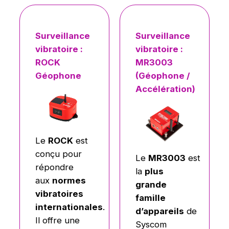
Surveillance
Surveillance
vibratoire :
vibratoire :
ROCK
MR3003
Géophone
(Géophone /
Accélération)
Le
ROCK
est
conçu pour
Le
MR3003
est
répondre
la
plus
aux
normes
grande
vibratoires
famille
internationales
.
d’appareils
de
Il offre une
Syscom