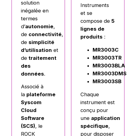
solution
Instruments
inégalée en
et se
termes
compose de
5
d’
autonomie
,
lignes de
de
connectivité
,
produits
:
de
simplicité
MR3003C
d’utilisation
et
MR3003TR
de
traitement
MR3003BLA
des
MR3003DMS
données
.
MR3003SB
Associé à
Chaque
la
plateforme
instrument est
Syscom
conçu pour
Cloud
une
application
Software
spécifique
,
(SCS)
, le
pour disposer
ROCK