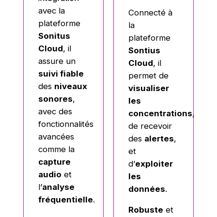
avec la
Connecté à
plateforme
la
Sonitus
plateforme
Cloud
, il
Sontius
assure un
Cloud
, il
suivi fiable
permet de
des
niveaux
visualiser
sonores
,
les
avec des
concentrations
,
fonctionnalités
de recevoir
avancées
des
alertes
,
comme la
et
capture
d’
exploiter
audio
et
les
l’
analyse
données
.
fréquentielle
.
Robuste
et