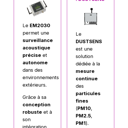
Le
EM2030
permet une
Le
surveillance
DUSTSENS
acoustique
est une
précise
et
solution
autonome
dédiée à la
dans des
mesure
environnements
continue
extérieurs.
des
particules
Grâce à sa
fines
conception
(
PM10
,
robuste
et à
PM2.5
,
son
PM1
).
intégration